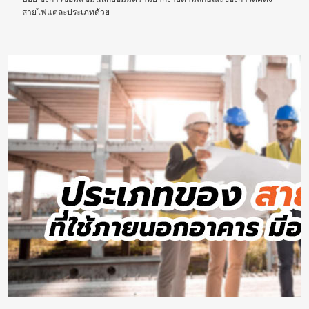
สายไฟแต่ละประเภทด้วย