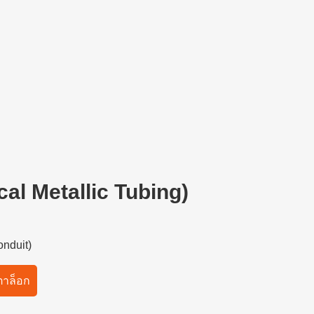
cal Metallic Tubing)
onduit)
าล็อก