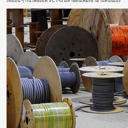
เหมือน ๆ กัน เพียงแค่ VCT-G มีสายดินเพิ่มเข้ามาแค่นั้นเอง