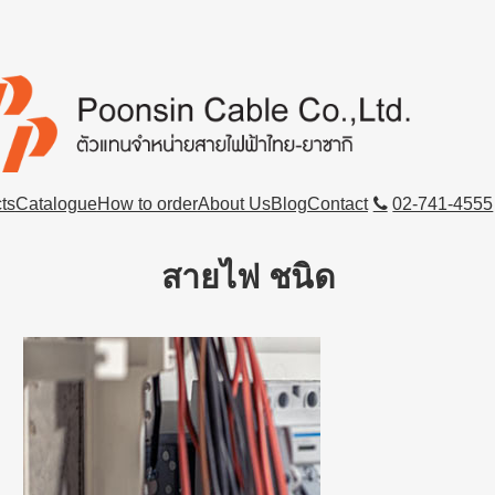
ts
Catalogue
How to order
About Us
Blog
Contact
02-741-4555
สายไฟ ชนิด