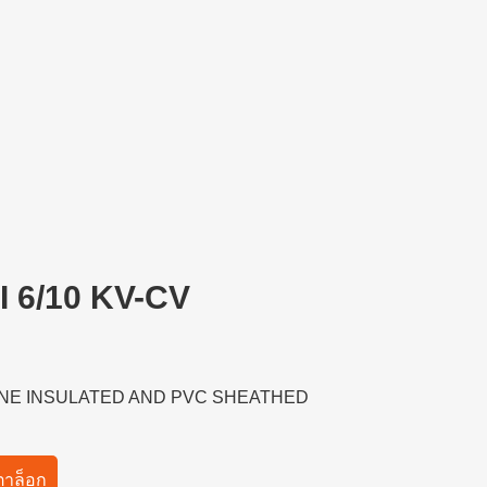
I 6/10 KV-CV
LENE INSULATED AND PVC SHEATHED
าล็อก