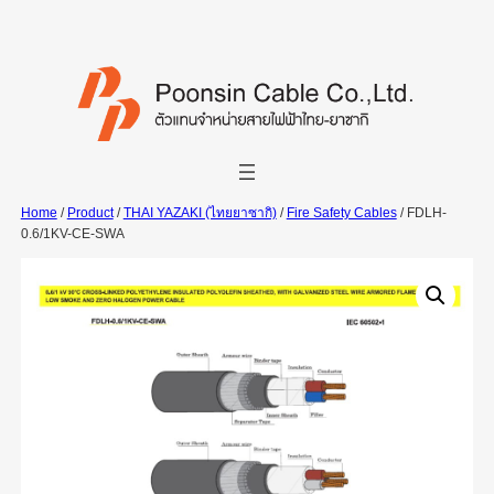
Skip
to
content
Home
/
Product
/
THAI YAZAKI (ไทยยาซากิ)
/
Fire Safety Cables
/ FDLH-
0.6/1KV-CE-SWA