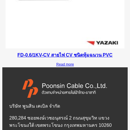
FD-0.6/1KV-CV สายไฟ CV ชนิดหุ้มฉนวน PVC
Read more
บริษัท พูนสิน เคเบิล จำกัด
280,284 ซอยพงษ์เวชอนุสรณ์ 2 ถนนสุขุมวิท แขวง
พระโขนงใต้ เขตพระโขนง กรุงเทพมหานคร 10260