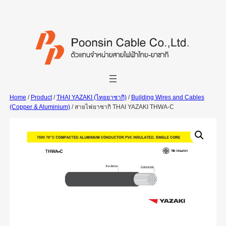
Skip
to
content
Home
/
Product
/
THAI YAZAKI (ไทยยาซากิ)
/
Building Wires and Cables
(Copper & Aluminium)
/ สายไฟยาซากิ THAI YAZAKI THWA-C