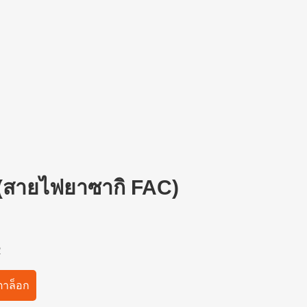
(สายไฟยาซากิ FAC)
R
าล็อก