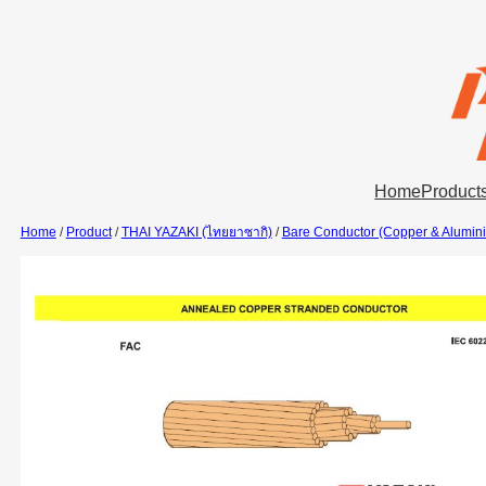
Skip
to
content
Home
Product
Home
/
Product
/
THAI YAZAKI (ไทยยาซากิ)
/
Bare Conductor (Copper & Alumin