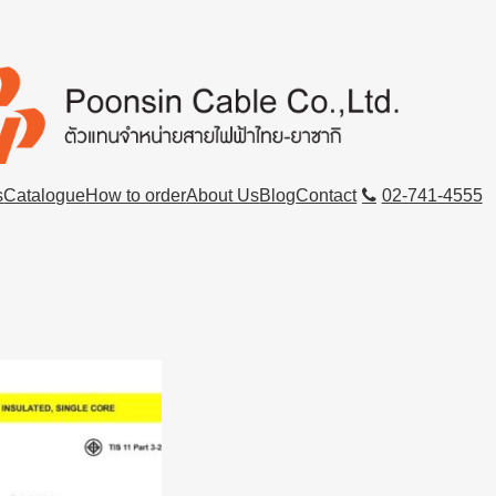
s
Catalogue
How to order
About Us
Blog
Contact
02-741-4555